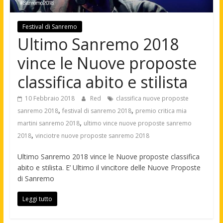
Festival di Sanremo
Ultimo Sanremo 2018
vince le Nuove proposte
classifica abito e stilista
10 Febbraio 2018
Red
classifica nuove proposte
,
,
sanremo 2018
festival di sanremo 2018
premio critica mia
,
martini sanremo 2018
ultimo vince nuove proposte sanremo
,
2018
vinciotre nuove proposte sanremo 2018
Ultimo Sanremo 2018 vince le Nuove proposte classifica
abito e stilista. E’ Ultimo il vincitore delle Nuove Proposte
di Sanremo
Leggi tutto