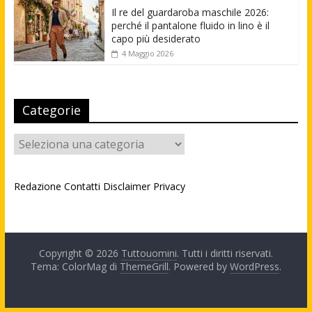
Il re del guardaroba maschile 2026:
perché il pantalone fluido in lino è il
capo più desiderato
4 Maggio 2026
Categorie
Categorie
Redazione
Contatti
Disclaimer
Privacy
Copyright © 2026
Tuttouomini
. Tutti i diritti riservati.
Tema: ColorMag di
ThemeGrill
. Powered by
WordPress
.