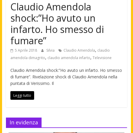
Claudio Amendola
shock:”Ho avuto un
infarto. Ho smesso di
fumare”
,
5 Aprile 2018
Silvia
Claudio Amendola
claudio
,
,
amendola dimagrito
claudio amendola infarto
Televisione
Claudio Amendola shock:”Ho avuto un infarto. Ho smesso
di fumare”. Rivelazione shock di Claudio Amendola nella
puntata di Verissimo. Il
Leggi tutto
In evidenza