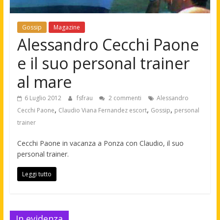
Gossip
Magazine
Alessandro Cecchi Paone
e il suo personal trainer
al mare
6 Luglio 2012
fsfrau
2 commenti
Alessandro
,
,
,
Cecchi Paone
Claudio Viana Fernandez escort
Gossip
personal
trainer
Cecchi Paone in vacanza a Ponza con Claudio, il suo
personal trainer.
Leggi tutto
In evidenza