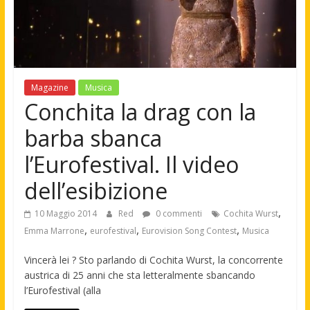
Magazine
Musica
Conchita la drag con la
barba sbanca
l’Eurofestival. Il video
dell’esibizione
,
10 Maggio 2014
Red
0 commenti
Cochita Wurst
,
,
,
Emma Marrone
eurofestival
Eurovision Song Contest
Musica
Vincerà lei ? Sto parlando di Cochita Wurst, la concorrente
austrica di 25 anni che sta letteralmente sbancando
l’Eurofestival (alla