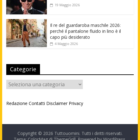
19 Maggio 2026
Il re del guardaroba maschile 2026:
perché il pantalone fluido in lino è il
capo più desiderato
4 Maggio 2026
Categorie
Categorie
Redazione
Contatti
Disclaimer
Privacy
Copyright © 2026
Tuttouomini
. Tutti i diritti riservati.
Tema: ColorMag di
ThemeGrill
. Powered by
WordPress
.