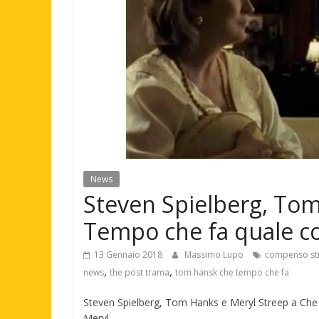
News
Steven Spielberg, Tom
Tempo che fa quale 
13 Gennaio 2018
Massimo Lupo
compenso str
,
,
news
the post trama
tom hansk che tempo che fa
Steven Spielberg, Tom Hanks e Meryl Streep a Ch
Meryl