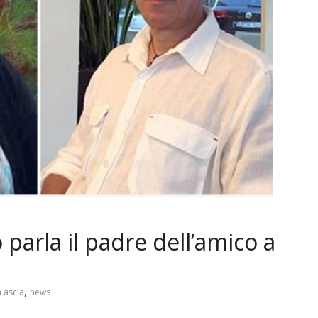
o parla il padre dell’amico a
,
 ascia
news