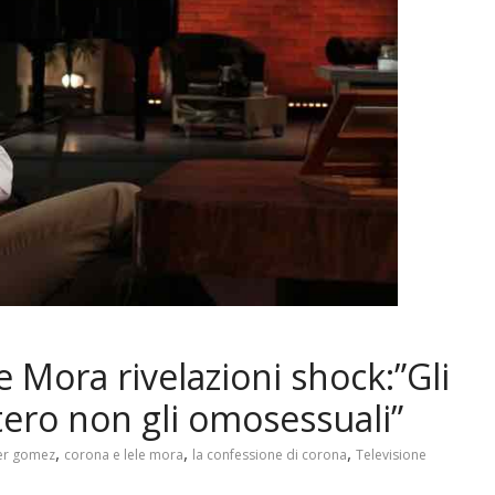
e Mora rivelazioni shock:”Gli
tero non gli omosessuali”
,
,
,
er gomez
corona e lele mora
la confessione di corona
Televisione