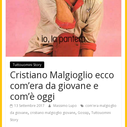
Tuttouomini Story
Cristiano Malgioglio ecco
com’era da giovane e
com’è oggi
13 Settembre 2017
Massimo Lupo
com'era malgioglio
,
,
,
da giovane
cristiano malgioglio giovane
Gossip
Tuttouomini
Story