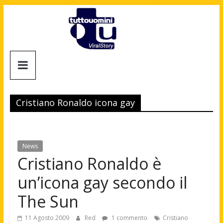
Salta
al
contenuto
Tuttouomini
News,
Tv,
Cristiano Ronaldo icona gay
Cinema,
Motori,
gay
news
News
e
Cristiano Ronaldo è
la
un’icona gay secondo il
moda
maschile
The Sun
11 Agosto 2009
Red
1 commento
Cristiano