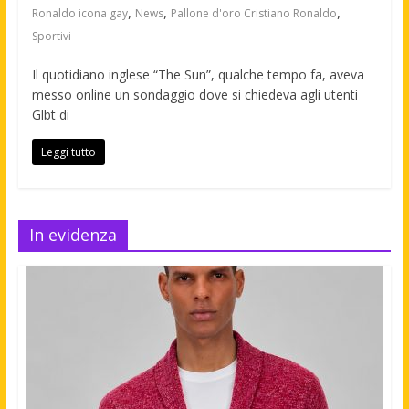
,
,
,
Ronaldo icona gay
News
Pallone d'oro Cristiano Ronaldo
Sportivi
Il quotidiano inglese “The Sun”, qualche tempo fa, aveva
messo online un sondaggio dove si chiedeva agli utenti
Glbt di
Leggi tutto
In evidenza