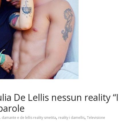
a De Lellis nessun reality “I
parole
,
,
,
damante e de lellis reality smetita
reality i damellis
Televisione