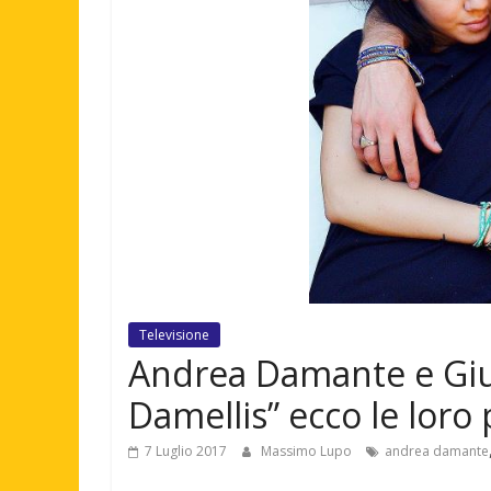
Televisione
Andrea Damante e Giuli
Damellis” ecco le loro 
7 Luglio 2017
Massimo Lupo
andrea damante