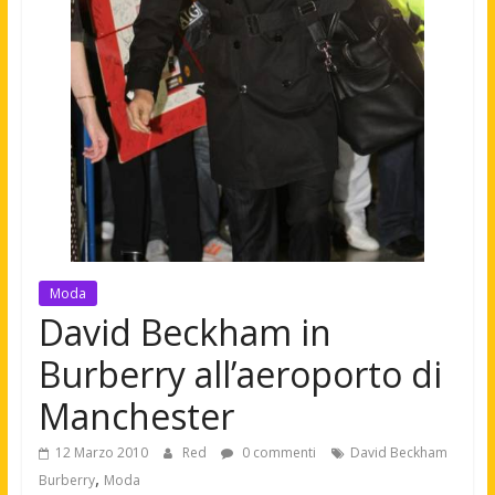
Moda
David Beckham in
Burberry all’aeroporto di
Manchester
12 Marzo 2010
Red
0 commenti
David Beckham
,
Burberry
Moda