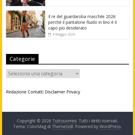
Il re del guardaroba maschile 2026:
perché il pantalone fluido in lino è il
capo più desiderato
4 Maggio 2026
Categorie
Categorie
Redazione
Contatti
Disclaimer
Privacy
Copyright © 2026
Tuttouomini
. Tutti i diritti riservati.
Tema: ColorMag di
ThemeGrill
. Powered by
WordPress
.