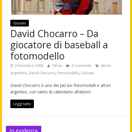
Giovani
David Chocarro – Da
giocatore di baseball a
fotomodello
3 Dicembre 2008
fsfrau
0 commenti
attore
,
,
,
argentino
David Chocarro
fotomodello
Giovani
David Chocarro è uno dei più bei fotomodelli e attori
argentini, con tanto di calendario all’attivo!
Leggi tutto
In evidenza