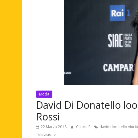
Moda
David Di Donatello look 
Rossi
22 Marzo 2018
Chiara F
david donatello vincit
Televisione