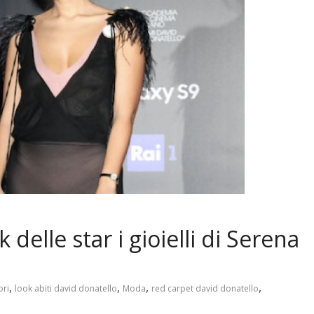
delle star i gioielli di Serena
,
,
,
,
ori
look abiti david donatello
Moda
red carpet david donatello