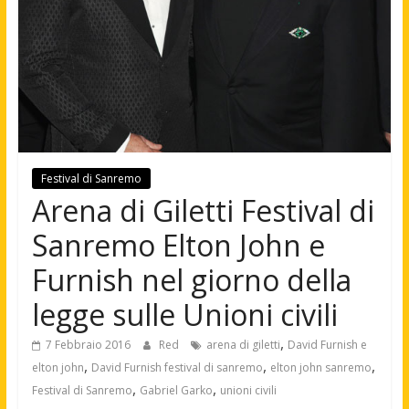
Festival di Sanremo
Arena di Giletti Festival di
Sanremo Elton John e
Furnish nel giorno della
legge sulle Unioni civili
,
7 Febbraio 2016
Red
arena di giletti
David Furnish e
,
,
,
elton john
David Furnish festival di sanremo
elton john sanremo
,
,
Festival di Sanremo
Gabriel Garko
unioni civili