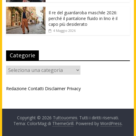
Il re del guardaroba maschile 2026:
perché il pantalone fluido in lino è il
capo più desiderato
4 Maggio 2026
Categorie
Categorie
Redazione
Contatti
Disclaimer
Privacy
Copyright © 2026
Tuttouomini
. Tutti i diritti riservati.
Tema: ColorMag di
ThemeGrill
. Powered by
WordPress
.