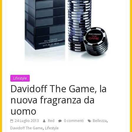
Lifestyle
Davidoff The Game, la
nuova fragranza da
uomo
,
24 Luglio 2013
Red
0 commenti
Bellezza
,
Davidoff The Game
Lifestyle