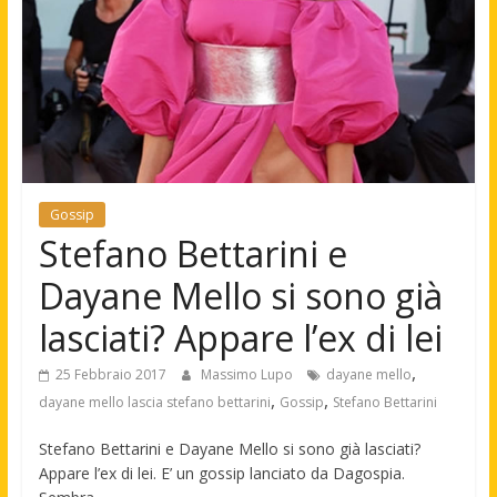
Gossip
Stefano Bettarini e
Dayane Mello si sono già
lasciati? Appare l’ex di lei
,
25 Febbraio 2017
Massimo Lupo
dayane mello
,
,
dayane mello lascia stefano bettarini
Gossip
Stefano Bettarini
Stefano Bettarini e Dayane Mello si sono già lasciati?
Appare l’ex di lei. E’ un gossip lanciato da Dagospia.