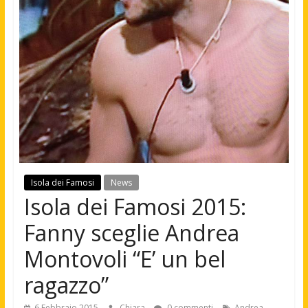
Isola dei Famosi
News
Isola dei Famosi 2015:
Fanny sceglie Andrea
Montovoli “E’ un bel
ragazzo”
6 Febbraio 2015
Chiara
0 commenti
Andrea