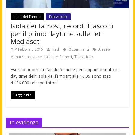
Isola dei Famosi
Televisione
Isola dei famosi, record di ascolti
per il primo daytime sulle reti
Mediaset
4 Febbraio 2015
Red
0 commenti
Alessia
,
,
,
Marcuzzi
daytime
Isola dei Famosi
Televisione
Esordio boom su Canale 5 anche per l’appuntamento in
day time dell’”Isola dei famosi”: alle 16.05 sono stati
4.126.000 telespettatori
Leggi tutto
In evidenza