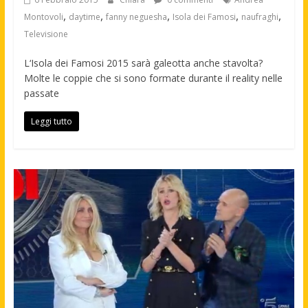
,
,
,
,
,
Montovoli
daytime
fanny neguesha
Isola dei Famosi
naufraghi
Televisione
L‘Isola dei Famosi 2015 sarà galeotta anche stavolta?
Molte le coppie che si sono formate durante il reality nelle
passate
Leggi tutto