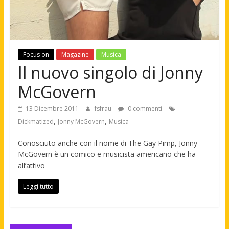
Focus on
Magazine
Musica
Il nuovo singolo di Jonny
McGovern
13 Dicembre 2011
fsfrau
0 commenti
,
,
Dickmatized
Jonny McGovern
Musica
Conosciuto anche con il nome di The Gay Pimp, Jonny
McGovern è un comico e musicista americano che ha
all’attivo
Leggi tutto