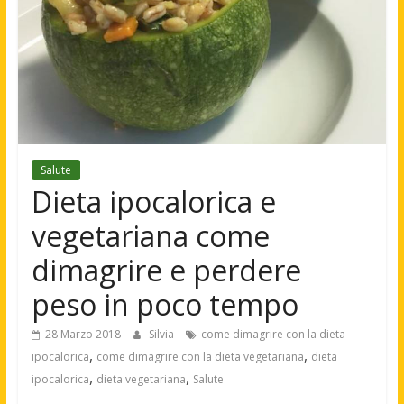
Salute
Dieta ipocalorica e
vegetariana come
dimagrire e perdere
peso in poco tempo
28 Marzo 2018
Silvia
come dimagrire con la dieta
,
,
ipocalorica
come dimagrire con la dieta vegetariana
dieta
,
,
ipocalorica
dieta vegetariana
Salute