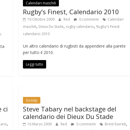
Calendari maschili
Rugby’s Finest, Calendario 2010
19 Ottobre 2009
Red
0 commenti
Calendari
,
,
,
maschili
Dieux Du Stade
rugby calendario
Rugby's Finest
calendario 2010
o
Un altro calendario di rugbisti da appendere alla parete
tta
per tutto il 2010.
Leggi tutto
Gossip
 ci
Steve Tabary nel backstage del
calendario dei Dieux Du Stade
,
,
ario
16 Marzo 2009
Red
0 commenti
Brent Everett