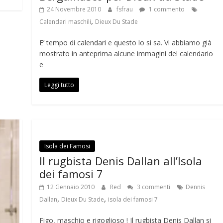
24 Novembre 2010
fsfrau
1 commento
,
Calendari maschili
Dieux Du Stade
E’ tempo di calendari e questo lo si sa. Vi abbiamo già
mostrato in anteprima alcune immagini del calendario
e
Leggi tutto
Isola dei Famosi
Il rugbista Denis Dallan all’Isola
dei famosi 7
12 Gennaio 2010
Red
3 commenti
Dennis
,
,
Dallan
Dieux Du Stade
isola dei famosi 7
Figo, maschio e rigoglioso ! Il rugbista Denis Dallan si