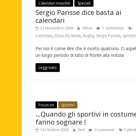
Calendari maschili
Speciali
Sergio Parisse dice basta ai
calendari
13 Novembre 2009
fsfrau
1 commento
,
,
,
,
Calendari
Dieux Du Stade
Rugby
Sergio Parisse
sportiv
Per noi è come dire che è morto qualcuno. Ci aspe
un lungo periodo di lutto di fronte alla notizia
Leggi tutto
Focus on
Sportivi
…Quando gli sportivi in costume
fanno sognare !
14 Ottobre 2009
Red
0 commenti
Calend