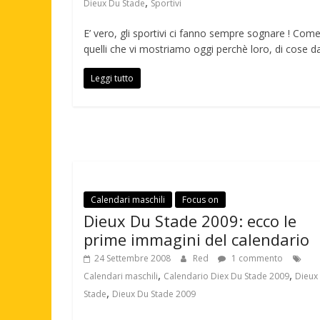
,
Dieux Du Stade
Sportivi
E’ vero, gli sportivi ci fanno sempre sognare ! Com
quelli che vi mostriamo oggi perchè loro, di cose d
Leggi tutto
Calendari maschili
Focus on
Dieux Du Stade 2009: ecco le
prime immagini del calendario
24 Settembre 2008
Red
1 commento
,
,
Calendari maschili
Calendario Diex Du Stade 2009
Dieux
,
Stade
Dieux Du Stade 2009