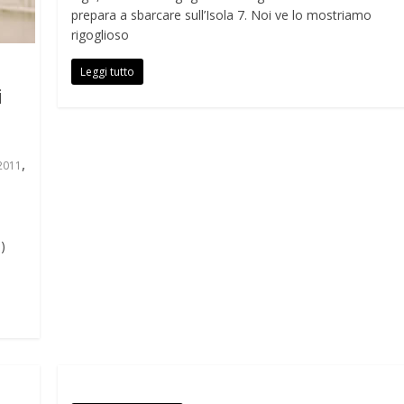
prepara a sbarcare sull’Isola 7. Noi ve lo mostriamo
rigoglioso
Leggi tutto
i
,
 2011
)