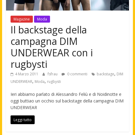
Magazine
Moda
Il backstage della
campagna DIM
UNDERWEAR con i
rugbysti
,
4 Marzo 2011
fsfrau
0 commenti
backstage
DIM
,
,
UNDERWEAR
Moda
rugbysti
Ieri abbiamo parlato di Alessandro Feliù e di Noidinotte e
oggi buttiao un occhio sul backstage della campagna DIM
UNDERWEAR
Leggi tutto