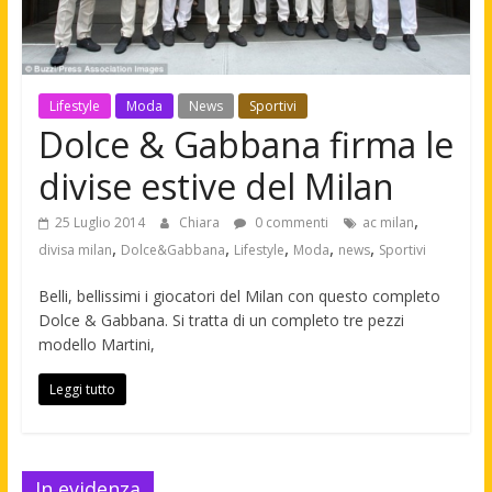
Lifestyle
Moda
News
Sportivi
Dolce & Gabbana firma le
divise estive del Milan
,
25 Luglio 2014
Chiara
0 commenti
ac milan
,
,
,
,
,
divisa milan
Dolce&Gabbana
Lifestyle
Moda
news
Sportivi
Belli, bellissimi i giocatori del Milan con questo completo
Dolce & Gabbana. Si tratta di un completo tre pezzi
modello Martini,
Leggi tutto
In evidenza