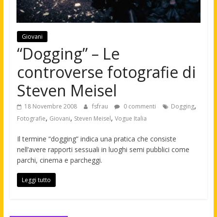
Giovani
“Dogging” – Le
controverse fotografie di
Steven Meisel
,
18 Novembre 2008
fsfrau
0 commenti
Dogging
,
,
,
Fotografie
Giovani
Steven Meisel
Vogue Italia
Il termine “dogging” indica una pratica che consiste
nell’avere rapporti sessuali in luoghi semi pubblici come
parchi, cinema e parcheggi.
Leggi tutto