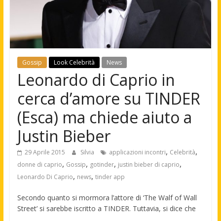
Gossip
Look Celebrità
News
Leonardo di Caprio in
cerca d’amore su TINDER
(Esca) ma chiede aiuto a
Justin Bieber
,
,
29 Aprile 2015
Silvia
applicazioni incontri
Celebrità
,
,
,
,
donne di caprio
Gossip
gotinder
justin bieber di caprio
,
,
Leonardo Di Caprio
news
tinder app
Secondo quanto si mormora l’attore di ‘The Walf of Wall
Street’ si sarebbe iscritto a TINDER. Tuttavia, si dice che