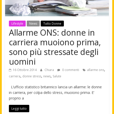
Lifestyle
News
Tutto Donne
Allarme ONS: donne in
carriera muoiono prima,
sono più stressate degli
uomini
,
16 Ottobre 2014
Chiara
0 commenti
allarme ons
,
,
,
carriera
donne stress
news
Salute
L’ufficio statistico britannico lancia un allarme: le donne
in carriera, per colpa dello stress, muoiono prima. E’
proprio a
Leggi tutto