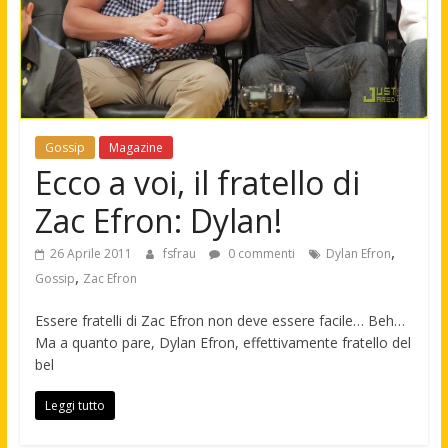
Gossip
Magazine
Ecco a voi, il fratello di
Zac Efron: Dylan!
,
26 Aprile 2011
fsfrau
0 commenti
Dylan Efron
,
Gossip
Zac Efron
Essere fratelli di Zac Efron non deve essere facile… Beh…
Ma a quanto pare, Dylan Efron, effettivamente fratello del
bel
Leggi tutto