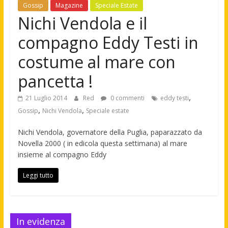
Gossip
Magazine
Speciale Estate
Nichi Vendola e il
compagno Eddy Testi in
costume al mare con
pancetta !
,
21 Luglio 2014
Red
0 commenti
eddy testi
,
,
Gossip
Nichi Vendola
Speciale estate
Nichi Vendola, governatore della Puglia, paparazzato da
Novella 2000 ( in edicola questa settimana) al mare
insieme al compagno Eddy
Leggi tutto
In evidenza