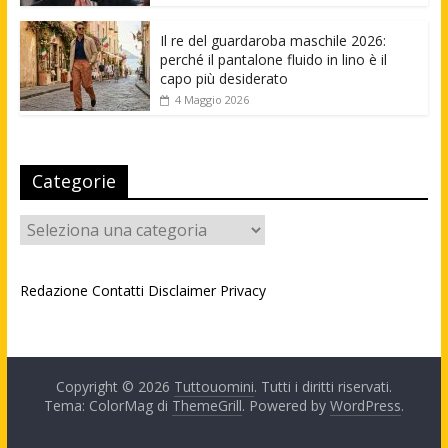
Il re del guardaroba maschile 2026:
perché il pantalone fluido in lino è il
capo più desiderato
4 Maggio 2026
Categorie
Categorie
Redazione
Contatti
Disclaimer
Privacy
Copyright © 2026
Tuttouomini
. Tutti i diritti riservati.
Tema: ColorMag di
ThemeGrill
. Powered by
WordPress
.