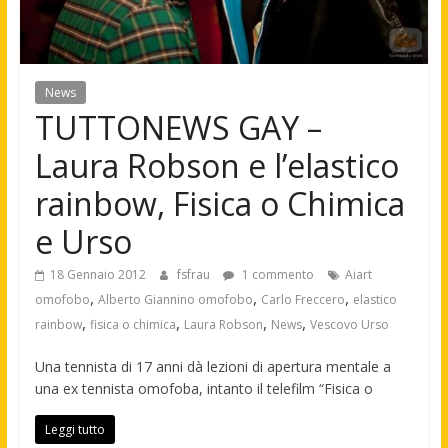
News
TUTTONEWS GAY –
Laura Robson e l’elastico
rainbow, Fisica o Chimica
e Urso
18 Gennaio 2012
fsfrau
1 commento
Aiart
,
,
,
omofobo
Alberto Giannino omofobo
Carlo Freccero
elastico
,
,
,
,
rainbow
fisica o chimica
Laura Robson
News
Vescovo Urso
Una tennista di 17 anni dà lezioni di apertura mentale a
una ex tennista omofoba, intanto il telefilm “Fisica o
Leggi tutto