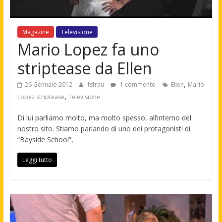
Magazine
Televisione
Mario Lopez fa uno
striptease da Ellen
,
26 Gennaio 2012
fsfrau
1 commento
Ellen
Mario
,
Lopez striptease
Televisione
Di lui parliamo molto, ma molto spesso, all’interno del
nostro sito. Stiamo parlando di uno dei protagonisti di
“Bayside School”,
Leggi tutto