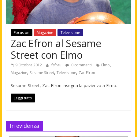
Focus on
Magazine
Televisione
Zac Efron al Sesame
Street con Elmo
,
9 Ottobre 2012
fsfrau
0 commenti
Elmo
,
,
,
Magazine
Sesame Street
Televisione
Zac Efron
Sesame Street, Zac Efron insegna la pazienza a Elmo.
Leggi tutto
In evidenza