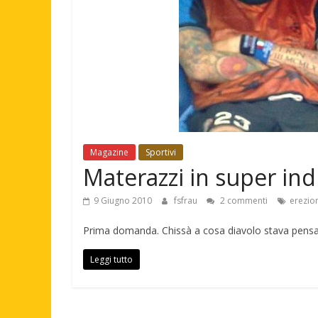
Magazine
Sportivi
Materazzi in super in
9 Giugno 2010
fsfrau
2 commenti
erezio
Prima domanda. Chissà a cosa diavolo stava pensan
Leggi tutto