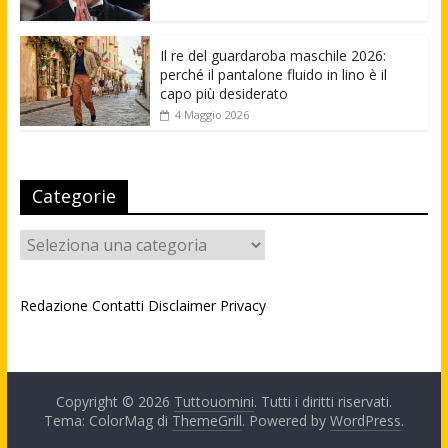
Il re del guardaroba maschile 2026:
perché il pantalone fluido in lino è il
capo più desiderato
4 Maggio 2026
Categorie
Categorie
Redazione
Contatti
Disclaimer
Privacy
Copyright © 2026
Tuttouomini
. Tutti i diritti riservati.
Tema: ColorMag di
ThemeGrill
. Powered by
WordPress
.