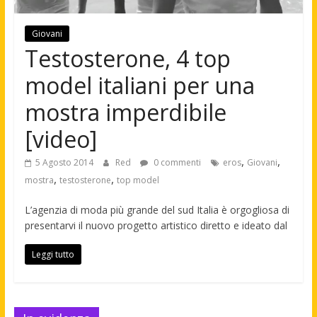
Giovani
Testosterone, 4 top
model italiani per una
mostra imperdibile
[video]
,
,
5 Agosto 2014
Red
0 commenti
eros
Giovani
,
,
mostra
testosterone
top model
L’agenzia di moda più grande del sud Italia è orgogliosa di
presentarvi il nuovo progetto artistico diretto e ideato dal
Leggi tutto