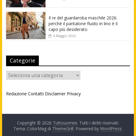
Il re del guardaroba maschile 2026:
perché il pantalone fluido in lino è il
capo più desiderato
4 Maggio 2026
Categorie
Categorie
Redazione
Contatti
Disclaimer
Privacy
Copyright © 2026
Tuttouomini
. Tutti i diritti riservati.
Tema: ColorMag di
ThemeGrill
. Powered by
WordPress
.