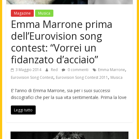
Magazine
Musica
Emma Marrone prima
dell’Eurovision song
contest: “Vorrei un
fidanzato d’acciaio”
,
3 Maggio 2014
Red
0 commenti
Emma Marrone
,
,
Eurovision Song Contest
Eurovision Song Contest 2011
Musica
E’ l’anno di Emma Marrone, sia per i suoi successi
discografici che per la sua vita sentimentale. Prima la love
Leggi tutto