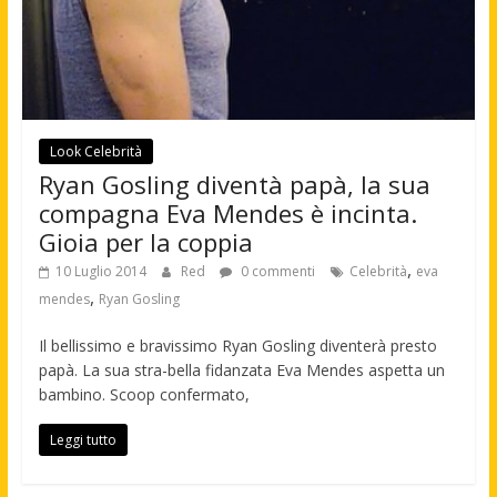
Look Celebrità
Ryan Gosling diventà papà, la sua
compagna Eva Mendes è incinta.
Gioia per la coppia
,
10 Luglio 2014
Red
0 commenti
Celebrità
eva
,
mendes
Ryan Gosling
Il bellissimo e bravissimo Ryan Gosling diventerà presto
papà. La sua stra-bella fidanzata Eva Mendes aspetta un
bambino. Scoop confermato,
Leggi tutto