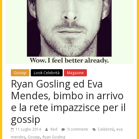
Gossip
Look Celebrità
Magazine
Ryan Gosling ed Eva
Mendes, bimbo in arrivo
e la rete impazzisce per il
gossip
,
11 Luglio 2014
Red
0 commenti
Celebrità
eva
,
,
mendes
Gossip
Ryan Gosling