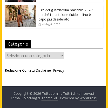
Il re del guardaroba maschile 2026:
perché il pantalone fluido in lino è il
capo più desiderato
4 Maggio 2026
Categorie
Categorie
Redazione
Contatti
Disclaimer
Privacy
Copyright © 2026
Tuttouomini
. Tutti i diritti riservati.
Tema: ColorMag di
ThemeGrill
. Powered by
WordPress
.