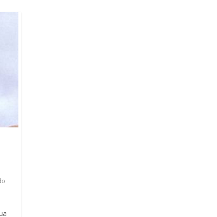
do
sua