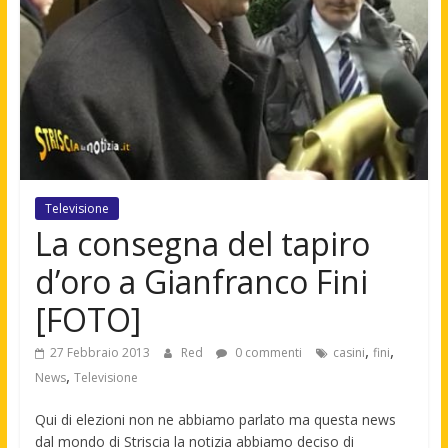
Televisione
La consegna del tapiro
d’oro a Gianfranco Fini
[FOTO]
,
,
27 Febbraio 2013
Red
0 commenti
casini
fini
,
News
Televisione
Qui di elezioni non ne abbiamo parlato ma questa news
dal mondo di Striscia la notizia abbiamo deciso di