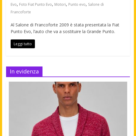
,
,
,
,
Evo
Foto Fiat Punto Evo
Motori
Punto evo
Salone di
Francoforte
Al Salone di Francoforte 2009 è stata presentata la Fiat
Punto Evo, l’auto che va a sostituire la Grande Punto.
Leggi tutto
In evidenza