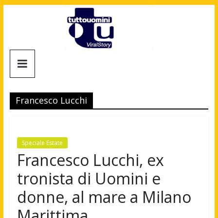
Salta
al
contenuto
Tuttouomini
News,
Tv,
Francesco Lucchi
Cinema,
Motori,
gay
news
Speciale Estate
e
Francesco Lucchi, ex
la
tronista di Uomini e
moda
maschile
donne, al mare a Milano
Marittima