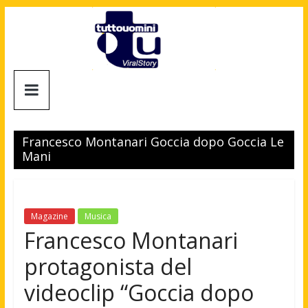
Salta
al
contenuto
Tuttouomini
News,
Tv,
Francesco Montanari Goccia dopo Goccia Le
Cinema,
Mani
Motori,
gay
news
e
Magazine
Musica
la
Francesco Montanari
moda
protagonista del
maschile
videoclip “Goccia dopo