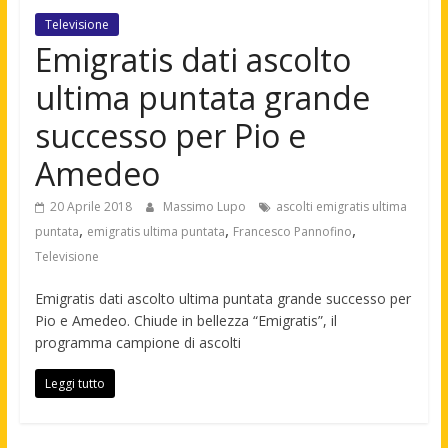
Televisione
Emigratis dati ascolto
ultima puntata grande
successo per Pio e
Amedeo
20 Aprile 2018
Massimo Lupo
ascolti emigratis ultima
,
,
,
puntata
emigratis ultima puntata
Francesco Pannofino
Televisione
Emigratis dati ascolto ultima puntata grande successo per
Pio e Amedeo. Chiude in bellezza “Emigratis”, il
programma campione di ascolti
Leggi tutto