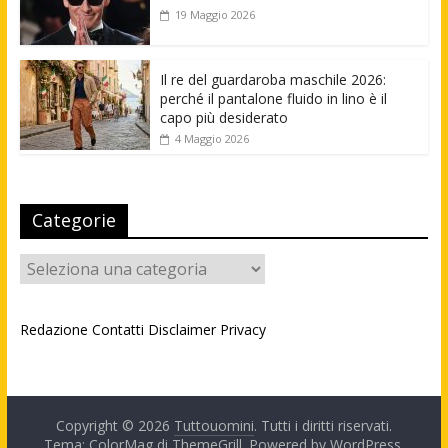
19 Maggio 2026
Il re del guardaroba maschile 2026:
perché il pantalone fluido in lino è il
capo più desiderato
4 Maggio 2026
Categorie
Categorie
Redazione
Contatti
Disclaimer
Privacy
Copyright © 2026
Tuttouomini
. Tutti i diritti riservati.
Tema: ColorMag di
ThemeGrill
. Powered by
WordPress
.