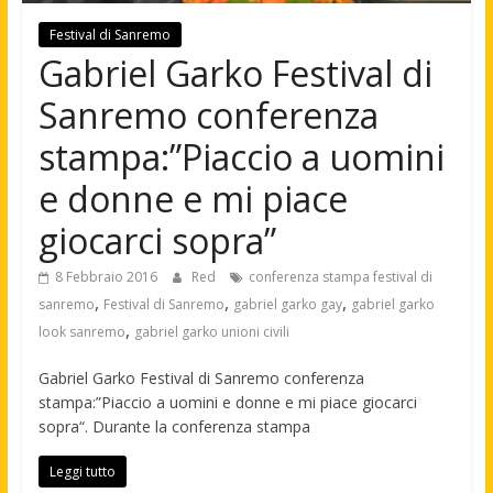
Festival di Sanremo
Gabriel Garko Festival di
Sanremo conferenza
stampa:”Piaccio a uomini
e donne e mi piace
giocarci sopra”
8 Febbraio 2016
Red
conferenza stampa festival di
,
,
,
sanremo
Festival di Sanremo
gabriel garko gay
gabriel garko
,
look sanremo
gabriel garko unioni civili
Gabriel Garko Festival di Sanremo conferenza
stampa:”Piaccio a uomini e donne e mi piace giocarci
sopra“. Durante la conferenza stampa
Leggi tutto