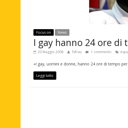
Focus on
News
I gay hanno 24 ore di
20 Maggio 2008
fsfrau
1 commento
espu
«I gay, uomini e donne, hanno 24 ore di tempo per 
Leggi tutto