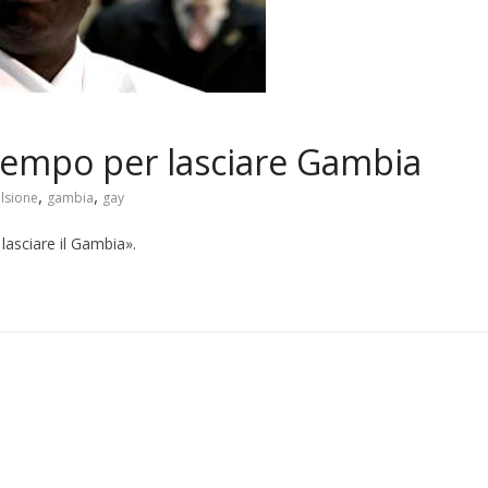
 tempo per lasciare Gambia
,
,
lsione
gambia
gay
lasciare il Gambia».