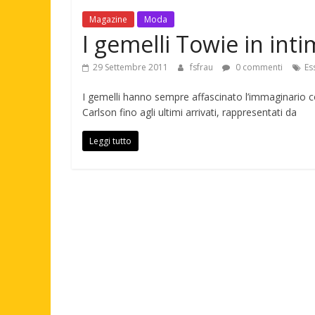
Magazine
Moda
I gemelli Towie in int
29 Settembre 2011
fsfrau
0 commenti
Es
I gemelli hanno sempre affascinato l’immaginario co
Carlson fino agli ultimi arrivati, rappresentati da
Leggi tutto