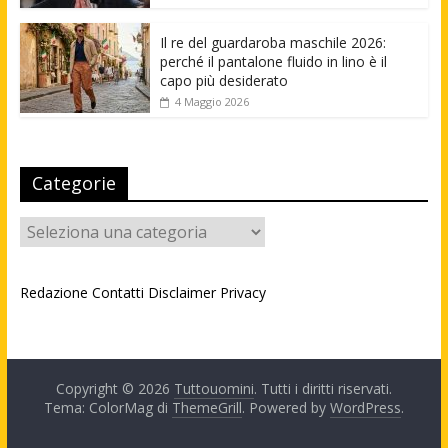
Il re del guardaroba maschile 2026:
perché il pantalone fluido in lino è il
capo più desiderato
4 Maggio 2026
Categorie
Categorie
Redazione
Contatti
Disclaimer
Privacy
Copyright © 2026
Tuttouomini
. Tutti i diritti riservati.
Tema: ColorMag di
ThemeGrill
. Powered by
WordPress
.