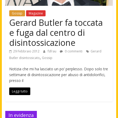
Gossip
Magazine
Gerard Butler fa toccata
e fuga dal centro di
disintossicazione
29 Febbraio 2012
fsfrau
0 commenti
Gerard
,
Butler disintossicato
Gossip
Notizia che mi ha lasciato un po’ perplesso. Dopo solo tre
settimane di disintossicazione per abuso di antidolorifici,
presso il
Leggi tutto
In evidenza