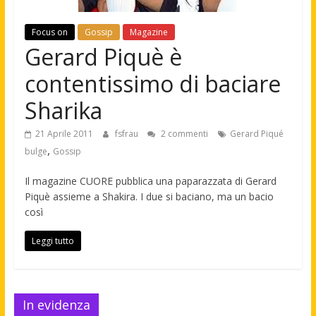
Focus on
Gossip
Magazine
Gerard Piquè è
contentissimo di baciare
Sharika
21 Aprile 2011
fsfrau
2 commenti
Gerard Piqué
,
bulge
Gossip
Il magazine CUORE pubblica una paparazzata di Gerard
Piquè assieme a Shakira. I due si baciano, ma un bacio
così
Leggi tutto
In evidenza